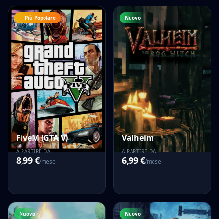
Più Popolare
Nuovo
FiveM (GTA V)
Valheim
A PARTIRE DA
A PARTIRE DA
8,99 €
6,99 €
/mese
/mese
Nuovo
Nuovo